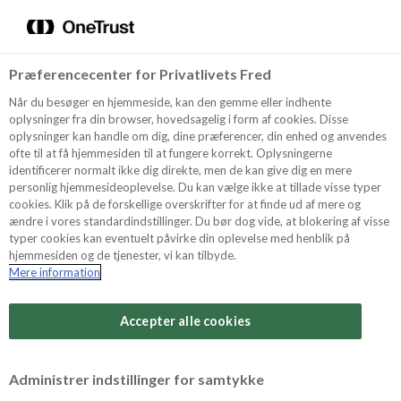
Menu
Vælg sprog
Kurv
Søg
Præferencecenter for Privatlivets Fred
Shop
Når du besøger en hjemmeside, kan den gemme eller indhente
oplysninger fra din browser, hovedsagelig i form af cookies. Disse
oplysninger kan handle om dig, dine præferencer, din enhed og anvendes
ofte til at få hjemmesiden til at fungere korrekt. Oplysningerne
Opskrifter
identificerer normalt ikke dig direkte, men de kan give dig en mere
personlig hjemmesideoplevelse. Du kan vælge ikke at tillade visse typer
cookies. Klik på de forskellige overskrifter for at finde ud af mere og
ændre i vores standardindstillinger. Du bør dog vide, at blokering af visse
Guides
typer cookies kan eventuelt påvirke din oplevelse med henblik på
hjemmesiden og de tjenester, vi kan tilbyde.
Mere information
Sværhedsgrad
Om Odense
Arbejdstid
Accepter alle cookies
20 minutter
For Professionelle
Vurder denne opskrift
Administrer indstillinger for samtykke
Samlet tid
(inkl. evt. køl, frost og