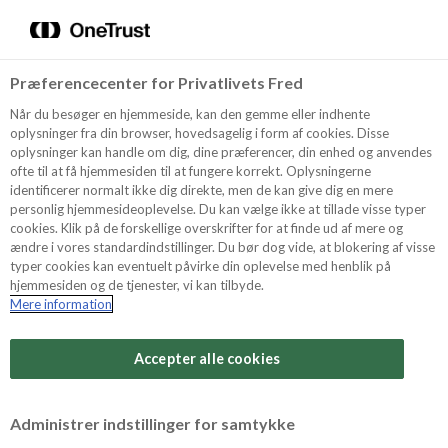
Menu
Vælg sprog
Kurv
Søg
Præferencecenter for Privatlivets Fred
Shop
Når du besøger en hjemmeside, kan den gemme eller indhente
oplysninger fra din browser, hovedsagelig i form af cookies. Disse
oplysninger kan handle om dig, dine præferencer, din enhed og anvendes
ofte til at få hjemmesiden til at fungere korrekt. Oplysningerne
Opskrifter
identificerer normalt ikke dig direkte, men de kan give dig en mere
personlig hjemmesideoplevelse. Du kan vælge ikke at tillade visse typer
cookies. Klik på de forskellige overskrifter for at finde ud af mere og
ændre i vores standardindstillinger. Du bør dog vide, at blokering af visse
Guides
typer cookies kan eventuelt påvirke din oplevelse med henblik på
hjemmesiden og de tjenester, vi kan tilbyde.
Mere information
Sværhedsgrad
Om Odense
Arbejdstid
Accepter alle cookies
10 minutter
For Professionelle
Vurder denne opskrift
Administrer indstillinger for samtykke
Samlet tid
(inkl. evt. køl, frost og