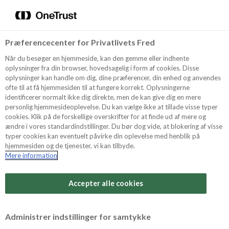
Menu
Vælg sprog
Kurv
Søg
Præferencecenter for Privatlivets Fred
Shop
Når du besøger en hjemmeside, kan den gemme eller indhente
oplysninger fra din browser, hovedsagelig i form af cookies. Disse
Sådan laver du en
oplysninger kan handle om dig, dine præferencer, din enhed og anvendes
ofte til at få hjemmesiden til at fungere korrekt. Oplysningerne
Nougatstang
Opskrifter
identificerer normalt ikke dig direkte, men de kan give dig en mere
personlig hjemmesideoplevelse. Du kan vælge ikke at tillade visse typer
cookies. Klik på de forskellige overskrifter for at finde ud af mere og
Her viser vores konditor hvordan du selv, med det
ændre i vores standardindstillinger. Du bør dog vide, at blokering af visse
Guides
rigtige udstyr, kan lave en Nougatstang.
typer cookies kan eventuelt påvirke din oplevelse med henblik på
Se videoen og få opskriften, samt tips og tricks til
hjemmesiden og de tjenester, vi kan tilbyde.
hvordan du gør.
Mere information
Om Odense
I vores
webshop
finder du
ODENSE
Accepter alle cookies
bagemarcipan
(perfekt til bagning af
kransekage),
sprøjteposer,
tyller
og meget mere.
For Professionelle
Administrer indstillinger for samtykke