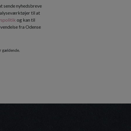
 at sende nyhedsbreve
alyseværktøjer til at
vspolitik
og kan til
envendelse fra Odense
r gældende.