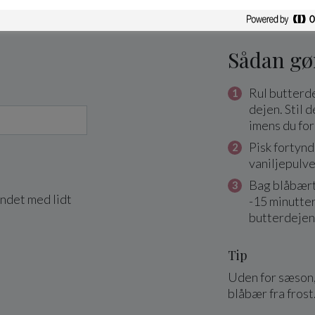
Sådan gø
Rul butterd
dejen. Stil 
imens du fo
Pisk fortynd
vaniljepulve
Bag blåbært
yndet med lidt
-15 minutter,
butterdejen
Tip
Uden for sæson,
blåbær fra frost