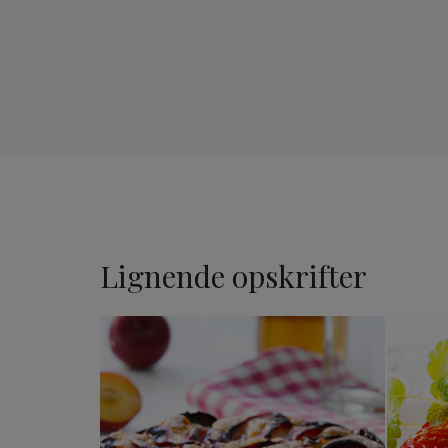
Lignende opskrifter
Havens frugter tærte med