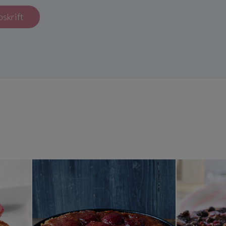
pskrift
ræk frugttærte
Blomme tarte tatin