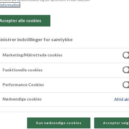
information
Accepter alle cookies
nistrer indstillinger for samtykke
etter med marcipa
Marketing/Målrettede cookies
Funktionelle cookies
des bud på en blåbærtærte - nemlig en blåbærtart
åbær.
Performance Cookies
Nødvendige cookies
Altid ak
Kun nødvendige cookies
Accepter valg