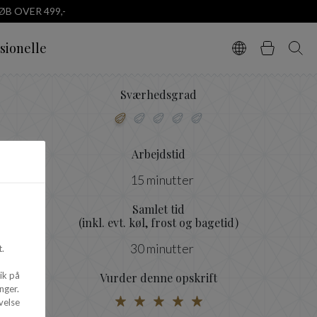
B OVER 499,-
sionelle
Vælg sprog
Kurv
Søg
Sværhedsgrad
Arbejdstid
15 minutter
Samlet tid
(inkl. evt. køl, frost og bagetid)
30 minutter
.
ik på
Vurder denne opskrift
nger.
velse