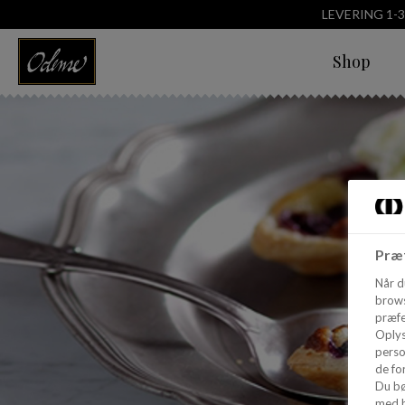
LEVERING 1-
Shop
Præf
Når d
brows
præfe
Oplys
perso
de for
Du bø
med h