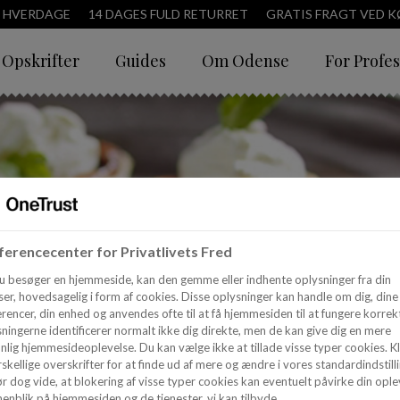
3 HVERDAGE
14 DAGES FULD RETURRET
GRATIS FRAGT VED KØ
Opskrifter
Guides
Om Odense
For Profes
erencecenter for Privatlivets Fred
u besøger en hjemmeside, kan den gemme eller indhente oplysninger fra din
er, hovedsagelig i form af cookies. Disse oplysninger kan handle om dig, dine
rencer, din enhed og anvendes ofte til at få hjemmesiden til at fungere korrekt
ningerne identificerer normalt ikke dig direkte, men de kan give dig en mere
nlig hjemmesideoplevelse. Du kan vælge ikke at tillade visse typer cookies. Kl
skellige overskrifter for at finde ud af mere og ændre i vores standardindstilli
r dog vide, at blokering af visse typer cookies kan eventuelt påvirke din ople
enblik på hjemmesiden og de tjenester, vi kan tilbyde.