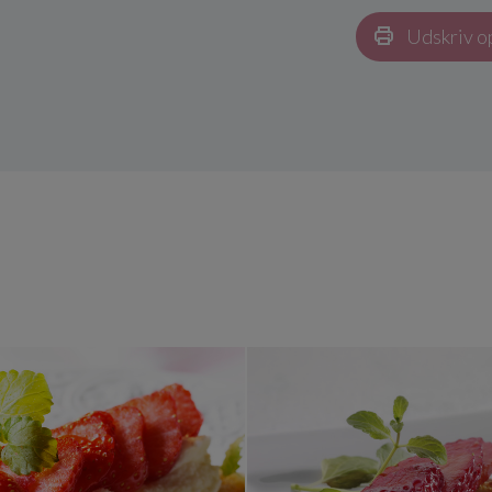
Udskriv o
 blommer
Jordbærkager med chokoladecreme
Frisk og f