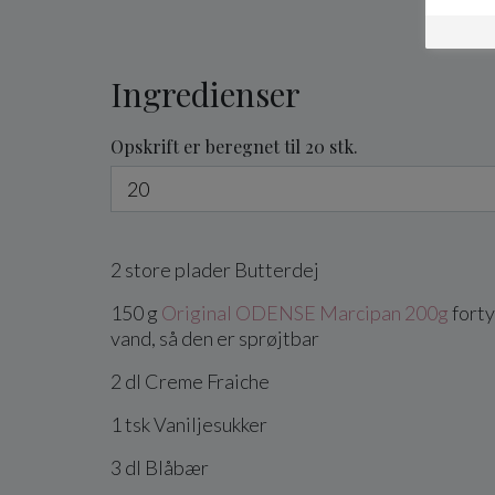
Ingredienser
Opskrift er beregnet til 20 stk.
2
store plader
Butterdej
150
g
Original ODENSE Marcipan 200g
fort
vand, så den er sprøjtbar
2
dl
Creme Fraiche
1
tsk
Vaniljesukker
3
dl
Blåbær