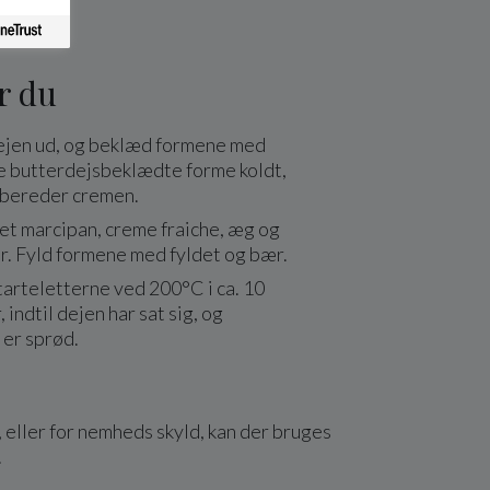
r du
ejen ud, og beklæd formene med
de butterdejsbeklædte forme koldt,
rbereder cremen.
et marcipan, creme fraiche, æg og
r. Fyld formene med fyldet og bær.
arteletterne ved 200°C i ca. 10
 indtil dejen har sat sig, og
 er sprød.
 eller for nemheds skyld, kan der bruges
.