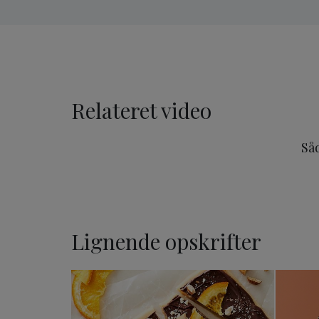
Relateret video
Såd
Lignende opskrifter
Chokoladebrud med Marci