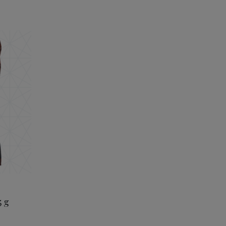
hokoladeknapper Mørk 115 g
5 g