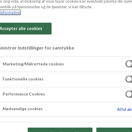
r dog vide, at blokering af visse typer cookies kan eventuelt påvirke din ople
enblik på hjemmesiden og de tjenester, vi kan tilbyde.
information
Accepter alle cookies
nistrer indstillinger for samtykke
r af bagt marcipa
Marketing/Målrettede cookies
Funktionelle cookies
og superlækre konfektpomfritter af
Marcipan Or
Performance Cookies
g efterfølgende dyppet i smeltet mørk overtræk
Nødvendige cookies
stensen chewy og sprød, samtidig med at appel
Altid ak
n, da opskriften både er nem og sjov, og smagen e