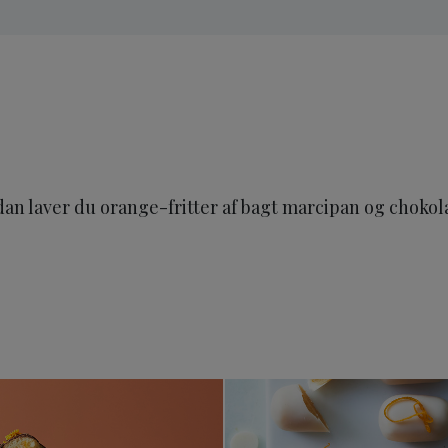
an laver du orange-fritter af bagt marcipan og choko
pan Orange
Marcipankugler med appelsin
Orangedr