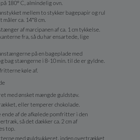
på 180° C, almindelig ovn.
nstykket mellem to stykker bagepapir og rul
et måler ca. 14*8 cm.
stænger af marcipanen af ca. 1 cm tykkelse.
anterne fra, så du har ensartede, lige
anstængerne på en bageplade med
g bag stængerne i 8-10 min. til de er gyldne.
ritterne køle af.
de
ret med ønsket mængde guldstøv.
rækket, eller temperer chokolade.
ende af de afkølede pomfritter i den
rtræk, så det dækker ca. 2 cm af
es top.
tterne med guldsukkeret, inden overtrækket