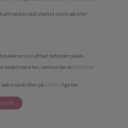
tuelt med en skål smeltet overtræk eller
tykkerne i en lufttæt beholder på køl.
se meget mere her, om hvordan du
temperer
 lækre opskrifter på
konfekt
lige her.
pskrift