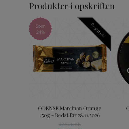
Produkter i opskriften
ODENSE Marcipan Orang
Restparti
Spar
24%
ODENSE Marcipan Orange
O
150g - Bedst før 28.11.2026
32,95 DKK