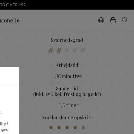
B OVER 499,-
sionelle
Vælg sprog
Kurv
Søg
Sværhedsgrad
Arbejdstid
30 minutter
Samlet tid
(inkl. evt. køl, frost og bagetid)
1,5 timer
.
Vurder denne opskrift
ik på
nger.