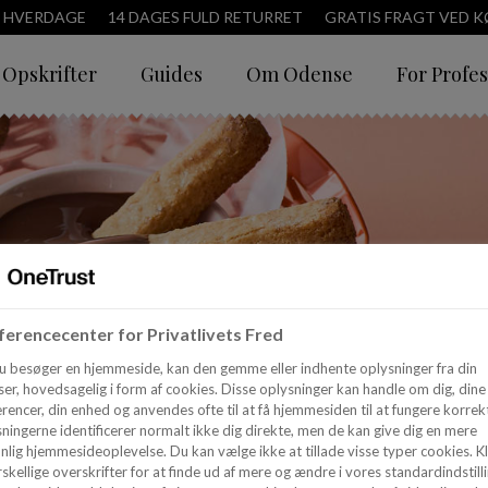
3 HVERDAGE
14 DAGES FULD RETURRET
GRATIS FRAGT VED KØ
Opskrifter
Guides
Om Odense
For Profes
erencecenter for Privatlivets Fred
u besøger en hjemmeside, kan den gemme eller indhente oplysninger fra din
er, hovedsagelig i form af cookies. Disse oplysninger kan handle om dig, dine
rencer, din enhed og anvendes ofte til at få hjemmesiden til at fungere korrekt
ningerne identificerer normalt ikke dig direkte, men de kan give dig en mere
nlig hjemmesideoplevelse. Du kan vælge ikke at tillade visse typer cookies. Kl
skellige overskrifter for at finde ud af mere og ændre i vores standardindstilli