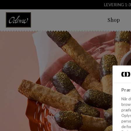
LEVERING 1-
Shop
Præf
Når d
brows
præfe
Oplys
perso
de for