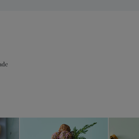
lade
ømme
Havregrynkugler med marcipan