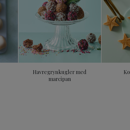
Havregrynkugler med
Ko
marcipan