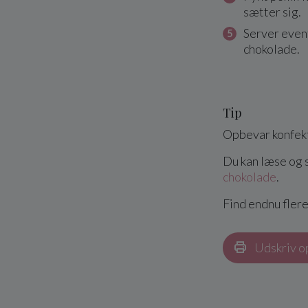
sætter sig.
Server even
chokolade.
Tip
Opbevar konfekts
Du kan læse og 
chokolade
.
Find endnu flere
Udskriv o