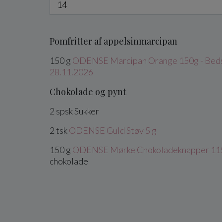
Pomfritter af appelsinmarcipan
150
g
ODENSE Marcipan Orange 150g - Beds
28.11.2026
Chokolade og pynt
2
spsk
Sukker
2
tsk
ODENSE Guld Støv 5 g
150
g
ODENSE Mørke Chokoladeknapper 11
chokolade