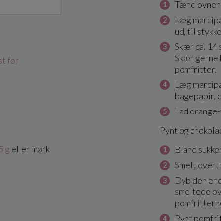
Tænd ovnen 
Læg marcipa
ud, til stykk
Skær ca. 14 
Skær gerne k
t før
pomfritter.
Læg marcip
bagepapir, o
Lad orange-f
Pynt og chokola
5 g
eller mørk
Bland sukke
Smelt overt
Dyb den ene 
smeltede ove
pomfrittern
Pynt pomfri