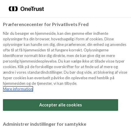
Menu
Vælg sprog
Kurv
Søg
Præferencecenter for Privatlivets Fred
Shop
Når du besøger en hjemmeside, kan den gemme eller indhente
oplysninger fra din browser, hovedsagelig i form af cookies. Disse
oplysninger kan handle om dig, dine præferencer, din enhed og anvendes
ofte til at få hjemmesiden til at fungere korrekt. Oplysningerne
Opskrifter
identificerer normalt ikke dig direkte, men de kan give dig en mere
personlig hjemmesideoplevelse. Du kan vælge ikke at tillade visse typer
cookies. Klik på de forskellige overskrifter for at finde ud af mere og
ændre i vores standardindstillinger. Du bør dog vide, at blokering af visse
Guides
typer cookies kan eventuelt påvirke din oplevelse med henblik på
hjemmesiden og de tjenester, vi kan tilbyde.
Mere information
Sværhedsgrad
Om Odense
Arbejdstid
Accepter alle cookies
45 minutter
For Professionelle
Vurder denne opskrift
Administrer indstillinger for samtykke
Samlet tid
(inkl. evt. køl, frost og