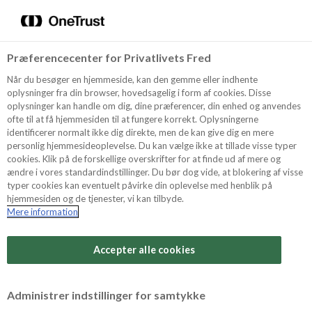
Menu
Vælg sprog
Kurv
Søg
Præferencecenter for Privatlivets Fred
Shop
Når du besøger en hjemmeside, kan den gemme eller indhente
oplysninger fra din browser, hovedsagelig i form af cookies. Disse
oplysninger kan handle om dig, dine præferencer, din enhed og anvendes
ofte til at få hjemmesiden til at fungere korrekt. Oplysningerne
Opskrifter
identificerer normalt ikke dig direkte, men de kan give dig en mere
personlig hjemmesideoplevelse. Du kan vælge ikke at tillade visse typer
cookies. Klik på de forskellige overskrifter for at finde ud af mere og
ændre i vores standardindstillinger. Du bør dog vide, at blokering af visse
Guides
typer cookies kan eventuelt påvirke din oplevelse med henblik på
hjemmesiden og de tjenester, vi kan tilbyde.
Mere information
Sværhedsgrad
Om Odense
Arbejdstid
Accepter alle cookies
45 minutter
For Professionelle
Vurder denne opskrift
Administrer indstillinger for samtykke
Samlet tid
(inkl. evt. køl, frost og