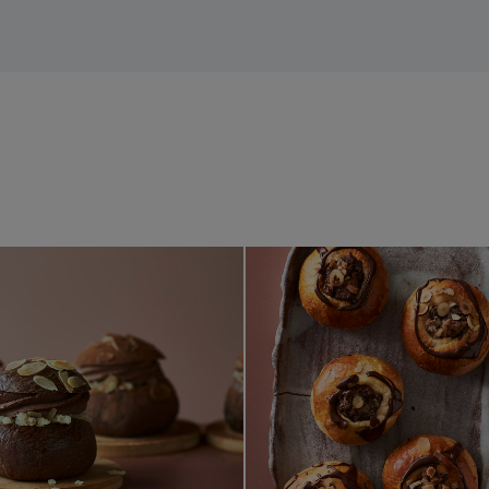
ipan, hvid chokolade, sveske og flødeskum
Fastelavnsbolle/semla med marcipan og chokol
Nemme fas