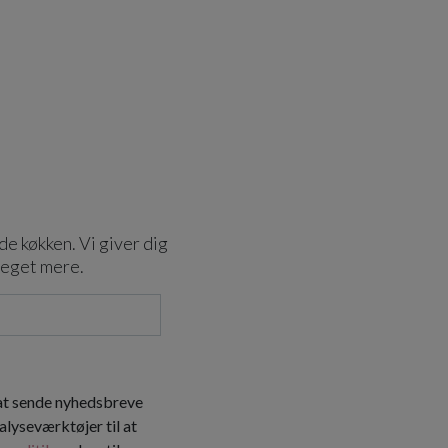
de køkken. Vi giver dig
meget mere.
 at sende nyhedsbreve
alyseværktøjer til at