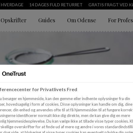
3 HVERDAGE
14 DAGES FULD RETURRET
GRATIS FRAGT VED KØ
Opskrifter
Guides
Om Odense
For Profes
erencecenter for Privatlivets Fred
u besøger en hjemmeside, kan den gemme eller indhente oplysninger fra din
er, hovedsagelig i form af cookies. Disse oplysninger kan handle om dig, dine
rencer, din enhed og anvendes ofte til at få hjemmesiden til at fungere korrekt
ningerne identificerer normalt ikke dig direkte, men de kan give dig en mere
nlig hjemmesideoplevelse. Du kan vælge ikke at tillade visse typer cookies. Kl
skellige overskrifter for at finde ud af mere og ændre i vores standardindstilli
r dog vide, at blokering af visse typer cookies kan eventuelt påvirke din ople