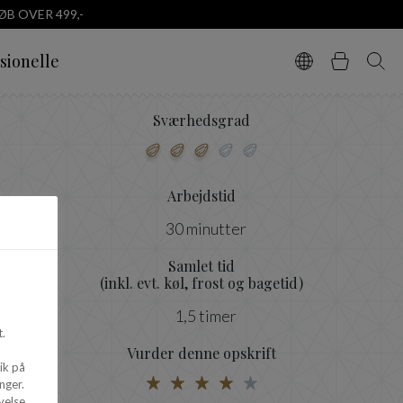
B OVER 499,-
sionelle
Vælg sprog
Kurv
Søg
Sværhedsgrad
Arbejdstid
30 minutter
Samlet tid
(inkl. evt. køl, frost og bagetid)
1,5 timer
.
Vurder denne opskrift
ik på
nger.
velse