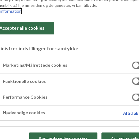
enblik på hjemmesiden og de tjenester, vi kan tilbyde.
information
Accepter alle cookies
nistrer indstillinger for samtykke
Marketing/Målrettede cookies
t hit blandt børnene og den flotte pynt skaber fa
Funktionelle cookies
n klovnehoveder, edderkoppespind og mariehøne
atten af tønden
og se de små ansigter lyse op, når
Performance Cookies
Nødvendige cookies
Altid ak
Kun nødvendige cookies
Accepter valg