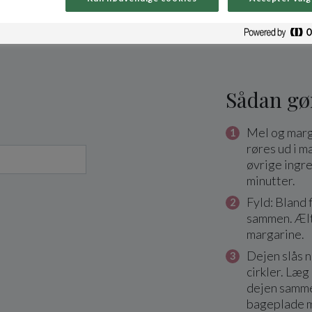
Sådan gø
Mel og mar
røres ud i 
øvrige ingre
minutter.
Fyld: Bland 
sammen. Æl
margarine.
Dejen slås ne
cirkler. Læg 1
dejen samme
bageplade 