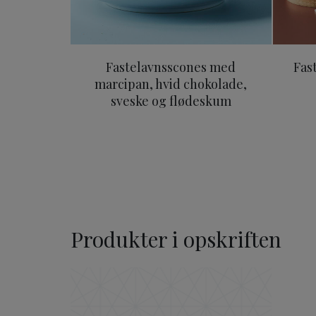
Fastelavnsscones med
Fas
marcipan, hvid chokolade,
sveske og flødeskum
Produkter i opskriften
Original ODENSE Marcipa