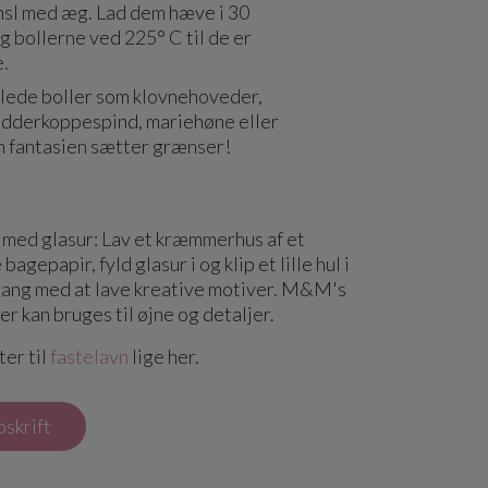
nsl med æg. Lad dem hæve i 30
g bollerne ved 225° C til de er
.
ølede boller som klovnehoveder,
dderkoppespind, mariehøne eller
un fantasien sætter grænser!
 med glasur: Lav et kræmmerhus af et
bagepapir, fyld glasur i og klip et lille hul i
igang med at lave kreative motiver. M&M's
er kan bruges til øjne og detaljer.
ter til
fastelavn
lige her.
pskrift