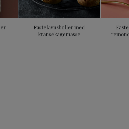
ler
Fastelavnsboller med
Faste
kransekagemasse
remonc