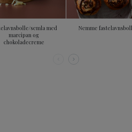
telavnsbolle/semla med
Nemme fastelavnsbol
marcipan og
chokoladecreme
n 200g