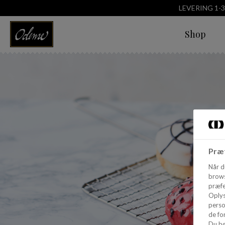
LEVERING 1-
Shop
Præf
Når d
brows
præfe
Oplys
perso
de for
Du bø