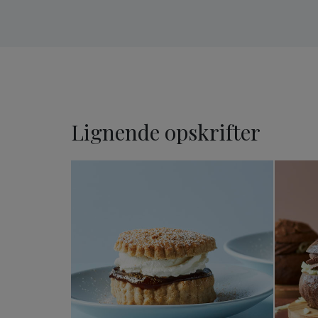
Lignende opskrifter
Fastelavnsscones med marc