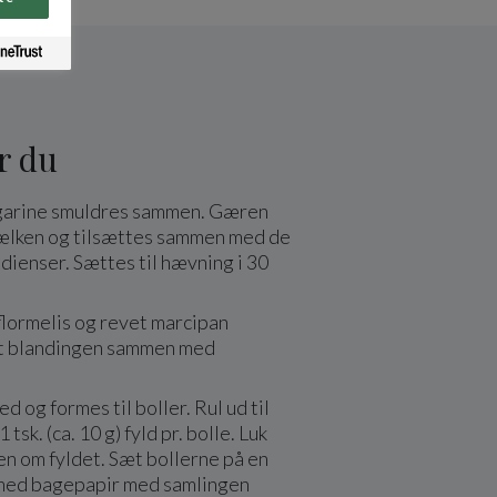
r du
garine smuldres sammen. Gæren
mælken og tilsættes sammen med de
dienser. Sættes til hævning i 30
flormelis og revet marcipan
t blandingen sammen med
d og formes til boller. Rul ud til
 tsk. (ca. 10 g) fyld pr. bolle. Luk
n om fyldet. Sæt bollerne på en
med bagepapir med samlingen