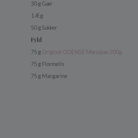
30
g
Gær
1
Æg
50
g
Sukker
Fyld
75
g
Original ODENSE Marcipan 200g
75
g
Flormelis
75
g
Margarine