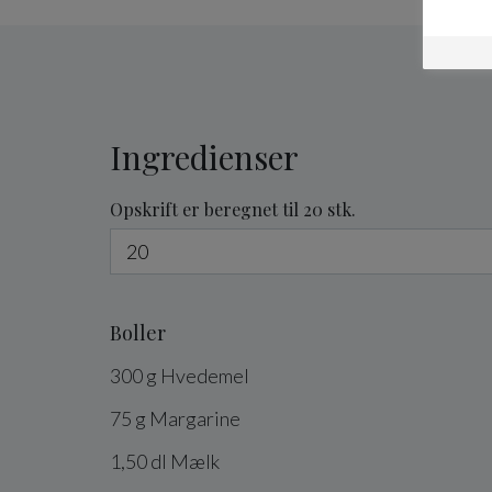
Ingredienser
Opskrift er beregnet til 20 stk.
Boller
300
g
Hvedemel
75
g
Margarine
1,50
dl
Mælk