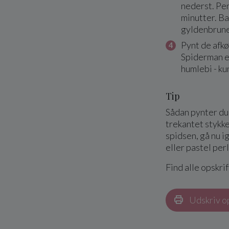
nederst. Pe
minutter. Ba
gyldenbrune
Pynt de afk
Spiderman e
humlebi - k
Tip
Sådan pynter du
trekantet stykke 
spidsen, gå nu 
eller pastel perl
Find alle opskrif
Udskriv o