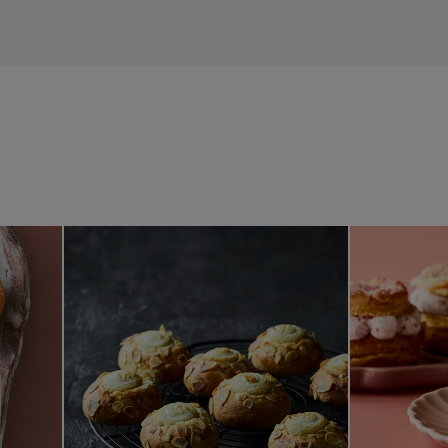
adecreme
telavnsboller
Fastelavnsboller med kransek