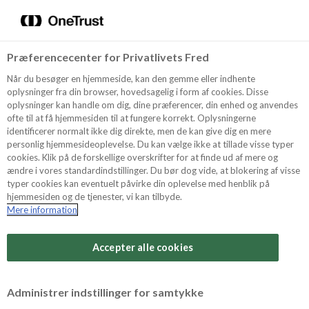
Menu
Vælg sprog
Kurv
Søg
Præferencecenter for Privatlivets Fred
Shop
Når du besøger en hjemmeside, kan den gemme eller indhente
oplysninger fra din browser, hovedsagelig i form af cookies. Disse
oplysninger kan handle om dig, dine præferencer, din enhed og anvendes
ofte til at få hjemmesiden til at fungere korrekt. Oplysningerne
Opskrifter
identificerer normalt ikke dig direkte, men de kan give dig en mere
personlig hjemmesideoplevelse. Du kan vælge ikke at tillade visse typer
cookies. Klik på de forskellige overskrifter for at finde ud af mere og
ændre i vores standardindstillinger. Du bør dog vide, at blokering af visse
Guides
typer cookies kan eventuelt påvirke din oplevelse med henblik på
hjemmesiden og de tjenester, vi kan tilbyde.
Mere information
Sværhedsgrad
Om Odense
Arbejdstid
Accepter alle cookies
1 timer
For Professionelle
Vurder denne opskrift
Administrer indstillinger for samtykke
Samlet tid
(inkl. evt. køl, frost og