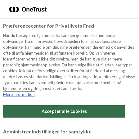
Menu
Vælg sprog
Kurv
Søg
Præferencecenter for Privatlivets Fred
Shop
Når du besøger en hjemmeside, kan den gemme eller indhente
oplysninger fra din browser, hovedsagelig i form af cookies. Disse
oplysninger kan handle om dig, dine præferencer, din enhed og anvendes
ofte til at få hjemmesiden til at fungere korrekt. Oplysningerne
Opskrifter
identificerer normalt ikke dig direkte, men de kan give dig en mere
personlig hjemmesideoplevelse. Du kan vælge ikke at tillade visse typer
cookies. Klik på de forskellige overskrifter for at finde ud af mere og
ændre i vores standardindstillinger. Du bør dog vide, at blokering af visse
Guides
typer cookies kan eventuelt påvirke din oplevelse med henblik på
hjemmesiden og de tjenester, vi kan tilbyde.
Mere information
Om Odense
Accepter alle cookies
For Professionelle
Administrer indstillinger for samtykke