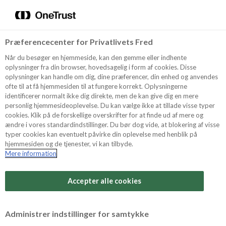
Menu
Vælg sprog
Kurv
Søg
Præferencecenter for Privatlivets Fred
Shop
Når du besøger en hjemmeside, kan den gemme eller indhente
oplysninger fra din browser, hovedsagelig i form af cookies. Disse
oplysninger kan handle om dig, dine præferencer, din enhed og anvendes
ofte til at få hjemmesiden til at fungere korrekt. Oplysningerne
Opskrifter
identificerer normalt ikke dig direkte, men de kan give dig en mere
personlig hjemmesideoplevelse. Du kan vælge ikke at tillade visse typer
cookies. Klik på de forskellige overskrifter for at finde ud af mere og
ændre i vores standardindstillinger. Du bør dog vide, at blokering af visse
Guides
typer cookies kan eventuelt påvirke din oplevelse med henblik på
hjemmesiden og de tjenester, vi kan tilbyde.
Mere information
Om Odense
Accepter alle cookies
For Professionelle
Administrer indstillinger for samtykke