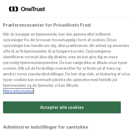
Menu
Vælg sprog
Kurv
Søg
Præferencecenter for Privatlivets Fred
Shop
Når du besøger en hjemmeside, kan den gemme eller indhente
oplysninger fra din browser, hovedsagelig i form af cookies. Disse
oplysninger kan handle om dig, dine præferencer, din enhed og anvendes
ofte til at få hjemmesiden til at fungere korrekt. Oplysningerne
Opskrifter
identificerer normalt ikke dig direkte, men de kan give dig en mere
personlig hjemmesideoplevelse. Du kan vælge ikke at tillade visse typer
cookies. Klik på de forskellige overskrifter for at finde ud af mere og
ændre i vores standardindstillinger. Du bør dog vide, at blokering af visse
Guides
typer cookies kan eventuelt påvirke din oplevelse med henblik på
hjemmesiden og de tjenester, vi kan tilbyde.
Mere information
Sværhedsgrad
Om Odense
Arbejdstid
Accepter alle cookies
35 minutter
For Professionelle
Vurder denne opskrift
Administrer indstillinger for samtykke
Samlet tid
(inkl. evt. køl, frost og