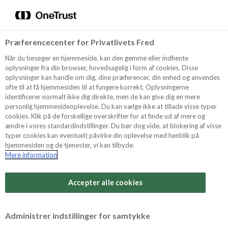
Menu
Vælg sprog
Kurv
Søg
Præferencecenter for Privatlivets Fred
Shop
Når du besøger en hjemmeside, kan den gemme eller indhente
oplysninger fra din browser, hovedsagelig i form af cookies. Disse
oplysninger kan handle om dig, dine præferencer, din enhed og anvendes
ofte til at få hjemmesiden til at fungere korrekt. Oplysningerne
Opskrifter
identificerer normalt ikke dig direkte, men de kan give dig en mere
personlig hjemmesideoplevelse. Du kan vælge ikke at tillade visse typer
cookies. Klik på de forskellige overskrifter for at finde ud af mere og
ændre i vores standardindstillinger. Du bør dog vide, at blokering af visse
Guides
typer cookies kan eventuelt påvirke din oplevelse med henblik på
hjemmesiden og de tjenester, vi kan tilbyde.
Mere information
Om Odense
Accepter alle cookies
For Professionelle
Administrer indstillinger for samtykke