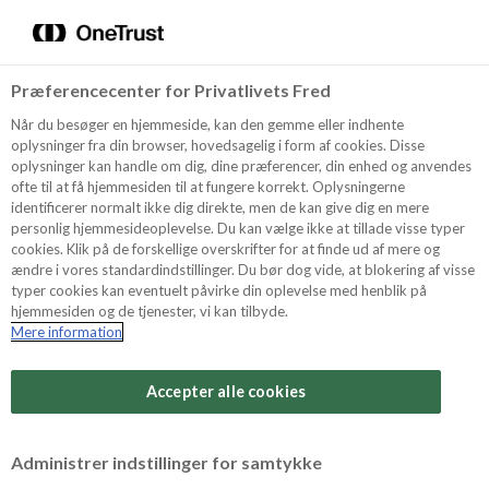
Menu
Vælg sprog
Kurv
Søg
Præferencecenter for Privatlivets Fred
Shop
Når du besøger en hjemmeside, kan den gemme eller indhente
oplysninger fra din browser, hovedsagelig i form af cookies. Disse
Sådan laver du fondant
oplysninger kan handle om dig, dine præferencer, din enhed og anvendes
ofte til at få hjemmesiden til at fungere korrekt. Oplysningerne
sommerfugle
Opskrifter
identificerer normalt ikke dig direkte, men de kan give dig en mere
personlig hjemmesideoplevelse. Du kan vælge ikke at tillade visse typer
cookies. Klik på de forskellige overskrifter for at finde ud af mere og
Annemette Voss viser her, hvordan du kan lave flotte
ændre i vores standardindstillinger. Du bør dog vide, at blokering af visse
Guides
sommerfugle i fondant.
typer cookies kan eventuelt påvirke din oplevelse med henblik på
hjemmesiden og de tjenester, vi kan tilbyde.
Til nedenstående anvendes der 250 g lyseblå
Mere information
fondant, 250 g sort fondant, lidt guldstøv, samt
Om Odense
forskelligt værktøj.
Accepter alle cookies
Ønsker du en hurtig tørretid på dine fondant
For Professionelle
dekorationer, arbejd da CMC
pulver/tylosepulver ind i fondanten inden du laver
Administrer indstillinger for samtykke
dine dekorationer.