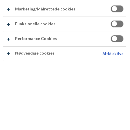
LEVERING 1-3 HVERDAGE
Marketing/Målrettede cookies
14 DAGES FULD RETURRET
Funktionelle cookies
GRATIS FRAGT VED KØB OVER 499,-
Performance Cookies
Nødvendige cookies
Altid aktive
Rul fondanten ud med en rullepind - brug gerne
"rolling pin guide rings", for at få en ensartet
tykkelse på fondanten og dermed sommerfuglen.
Drys evt. med lidt majsstivelse. Så bliver det
nemmere at arbejde med fondanten.