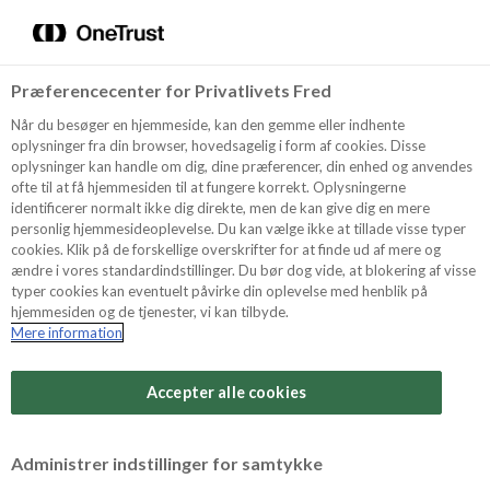
Menu
Vælg sprog
Kurv
Søg
Præferencecenter for Privatlivets Fred
Restparti
Shop
Spar
Når du besøger en hjemmeside, kan den gemme eller indhente
39%
oplysninger fra din browser, hovedsagelig i form af cookies. Disse
oplysninger kan handle om dig, dine præferencer, din enhed og anvendes
ofte til at få hjemmesiden til at fungere korrekt. Oplysningerne
Opskrifter
identificerer normalt ikke dig direkte, men de kan give dig en mere
personlig hjemmesideoplevelse. Du kan vælge ikke at tillade visse typer
cookies. Klik på de forskellige overskrifter for at finde ud af mere og
ændre i vores standardindstillinger. Du bør dog vide, at blokering af visse
Guides
typer cookies kan eventuelt påvirke din oplevelse med henblik på
hjemmesiden og de tjenester, vi kan tilbyde.
Mere information
Om Odense
Accepter alle cookies
For Professionelle
Administrer indstillinger for samtykke