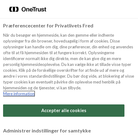
Menu
Vælg sprog
Kurv
Søg
Præferencecenter for Privatlivets Fred
Shop
Når du besøger en hjemmeside, kan den gemme eller indhente
oplysninger fra din browser, hovedsagelig i form af cookies. Disse
Historien om mandelgaven
oplysninger kan handle om dig, dine præferencer, din enhed og anvendes
ofte til at få hjemmesiden til at fungere korrekt. Oplysningerne
og Ris a la mandens
Opskrifter
identificerer normalt ikke dig direkte, men de kan give dig en mere
oprindelse
personlig hjemmesideoplevelse. Du kan vælge ikke at tillade visse typer
cookies. Klik på de forskellige overskrifter for at finde ud af mere og
ændre i vores standardindstillinger. Du bør dog vide, at blokering af visse
Guides
Hele december måned tæller vi spændt ned til
typer cookies kan eventuelt påvirke din oplevelse med henblik på
hjemmesiden og de tjenester, vi kan tilbyde.
juleaften. Det gælder ikke mindst nedtællingen til
Mere information
den årlige konkurrence om at finde mandlen i ris a la
Om Odense
manden og blive den heldige vinder af mandelgaven,
som er den mest spændingsfyldte
juledessert
.
Accepter alle cookies
Ideen med en mandelgave stammer oprindeligt fra
For Professionelle
Frankrig, hvor man opfandt en selskabsleg, der gik ud
Administrer indstillinger for samtykke
på at finde en figur eller bønne, som var bagt ind i en